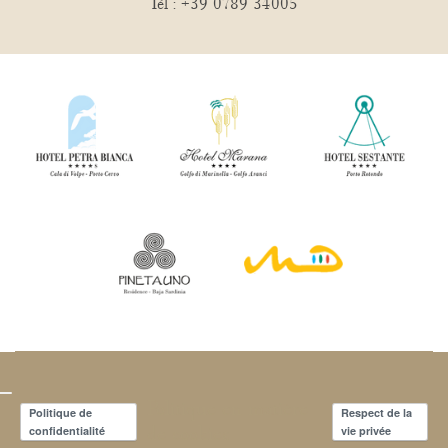
Tél :
+39 0789 34005
Politique en matière
Politique de
Respect de la
de cookies
confidentialité
vie privée